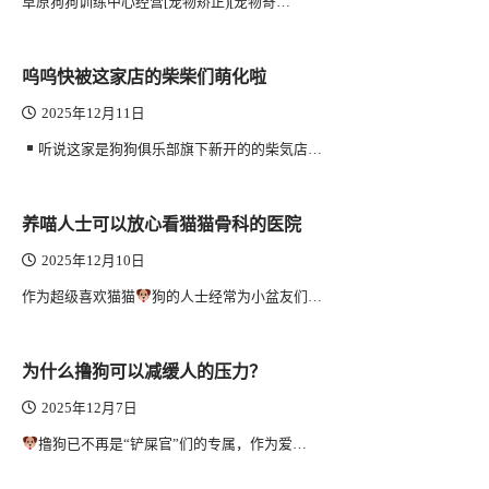
草原狗狗训练中心经营[宠物矫正)[宠物寄…
呜呜快被这家店的柴柴们萌化啦
2025年12月11日
听说这家是狗狗俱乐部旗下新开的的柴気店…
养喵人士可以放心看猫猫骨科的医院
2025年12月10日
作为超级喜欢猫猫
狗的人士经常为小盆友们…
为什么撸狗可以减缓人的压力？
2025年12月7日
撸狗已不再是“铲屎官”们的专属，作为爱…