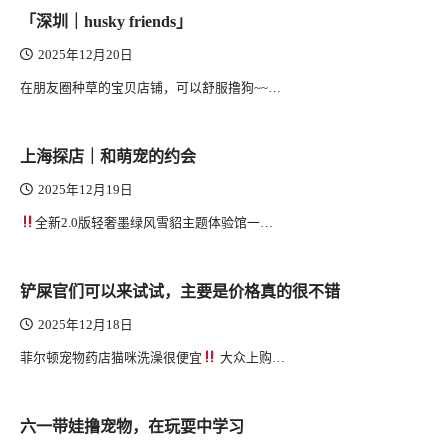
「深圳｜husky friends」
2025年12月20日
在朋友圈种草的宝贝店铺，可以舒服撸狗~~…
上海探店｜和萌宠的约会
2025年12月19日
全新2.0版轻奢墨绿风雪貂主题体验馆一…
铲屎官们可以来试试，主要是价格真的很不错
2025年12月18日
菲尔顿宠物药店猫咪洗澡很便宜
大众上购…
六一带娃撸宠物，在玩耍中学习