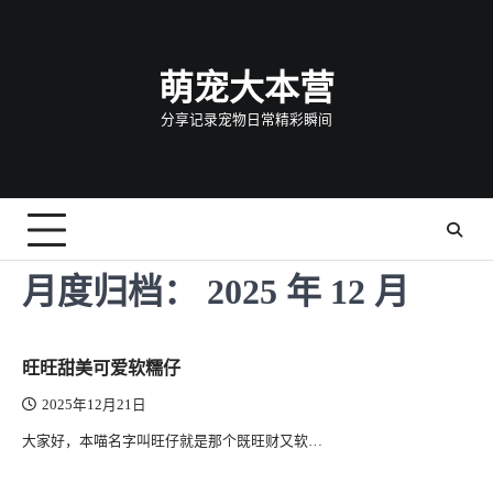
Skip
to
content
萌宠大本营
分享记录宠物日常精彩瞬间
月度归档：
2025 年 12 月
旺旺甜美可爱软糯仔
2025年12月21日
大家好，本喵名字叫旺仔就是那个既旺财又软…