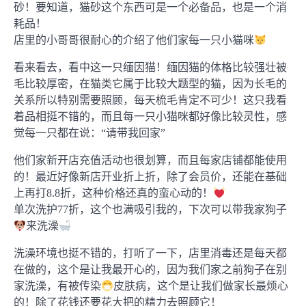
砂！要知道，猫砂这个东西可是一个必备品，也是一个消
耗品！
店里的小哥哥很耐心的介绍了他们家每一只小猫咪
看来看去，看中这一只缅因猫！缅因猫的体格比较强壮被
毛比较厚密，在猫类它属于比较大题型的猫，因为长毛的
关系所以特别需要照顾，每天梳毛肯定不可少！这只我看
着品相挺不错的，而且每一只小猫咪都好像比较灵性，感
觉每一只都在说：“请带我回家”
他们家新开店充值活动也很划算，而且每家店铺都能使用
的！最近好像新店开业折上折，除了会员价，还能在基础
上再打8.8折，这种价格还真的蛮心动的！
单次洗护77折，这个也满吸引我的，下次可以带我家狗子
来洗澡
洗澡环境也挺不错的，打听了一下，店里消毒还是每天都
在做的，这个是让我最开心的，因为我们家之前狗子在别
家洗澡，有被传染
皮肤病，这个是让我们做家长最烦心
的！除了花钱还要花大把的精力去照顾它！