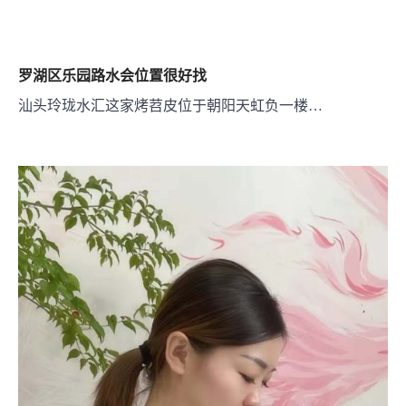
罗湖区乐园路水会位置很好找
汕头玲珑水汇这家烤苕皮位于朝阳天虹负一楼…