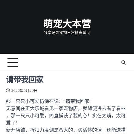
Skip
to
content
萌宠大本营
分享记录宠物日常精彩瞬间
请带我回家
2026年5月29日
那一只只小可爱仿佛在说：“请带我回家”
无意间在正大乐城看见一家宠物店，就随便进去看了看
，那一只只小可爱，简直捕获了我的心！实在太萌，太可
爱了！
新开店铺，折扣力度倒是蛮大的，买活体的话，还能送猫