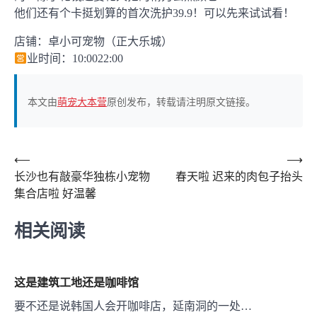
他们还有个卡挺划算的首次洗护39.9！可以先来试试看！
店铺：卓小可宠物（正大乐城）
业时间：10:0022:00
本文由
萌宠大本营
原创发布，转载请注明原文链接。
文
⟵
⟶
长沙也有敲豪华独栋小宠物
春天啦 迟来的肉包子抬头
章
集合店啦 好温馨
导
航
相关阅读
这是建筑工地还是咖啡馆
要不还是说韩国人会开咖啡店，延南洞的一处…