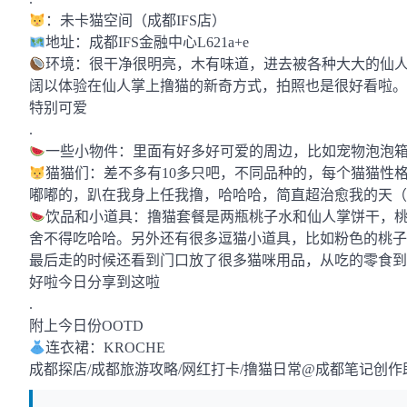
：未卡猫空间（成都IFS店）
地址：成都IFS金融中心L621a+e
环境：很干净很明亮，木有味道，进去被各种大大的仙
阔以体验在仙人掌上撸猫的新奇方式，拍照也是很好看啦。
特别可爱
.
一些小物件：里面有好多好可爱的周边，比如宠物泡泡
猫猫们：差不多有10多只吧，不同品种的，每个猫猫性
嘟嘟的，趴在我身上任我撸，哈哈哈，简直超治愈我的天（
饮品和小道具：撸猫套餐是两瓶桃子水和仙人掌饼干，
舍不得吃哈哈。另外还有很多逗猫小道具，比如粉色的桃子
最后走的时候还看到门口放了很多猫咪用品，从吃的零食到
好啦今日分享到这啦
.
附上今日份OOTD
连衣裙：KROCHE
成都探店/成都旅游攻略/网红打卡/撸猫日常@成都笔记创作