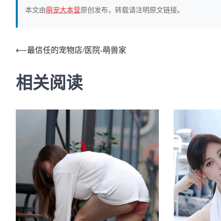
本文由
萌宠大本营
原创发布，转载请注明原文链接。
文
⟵
最信任的宠物店/医院-萌兽家
章
相关阅读
导
航