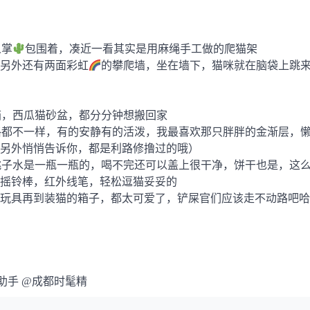
人掌
包围着，凑近一看其实是用麻绳手工做的爬猫架
另外还有两面彩虹
的攀爬墙，坐在墙下，猫咪就在脑袋上跳
箱，西瓜猫砂盆，都分分钟想搬回家
格都不一样，有的安静有的活泼，我最喜欢那只胖胖的金渐层，
另外悄悄告诉你，都是利路修撸过的哦）
桃子水是一瓶一瓶的，喝不完还可以盖上很干净，饼干也是，这
摇铃棒，红外线笔，轻松逗猫妥妥的
玩具再到装猫的箱子，都太可爱了，铲屎官们应该走不动路吧哈
助手 @成都时髦精