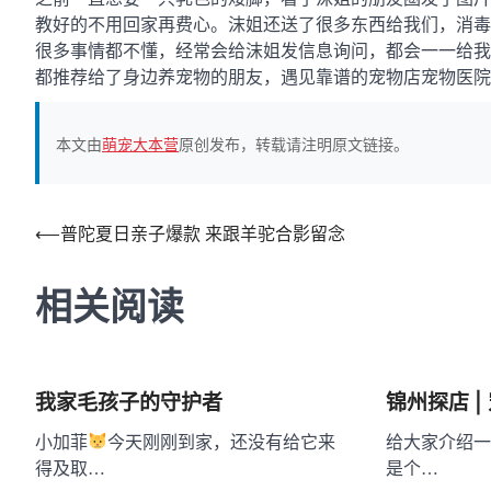
教好的不用回家再费心。沫姐还送了很多东西给我们，消毒
很多事情都不懂，经常会给沫姐发信息询问，都会一一给我
都推荐给了身边养宠物的朋友，遇见靠谱的宠物店宠物医院
本文由
萌宠大本营
原创发布，转载请注明原文链接。
文
⟵
普陀夏日亲子爆款 来跟羊驼合影留念
章
相关阅读
导
航
我家毛孩子的守护者
锦州探店 |
小加菲
今天刚刚到家，还没有给它来
给大家介绍一
得及取…
是个…