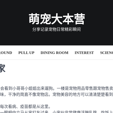
萌宠大本营
分享记录宠物日常精彩瞬间
ROUND
PULL UP
DINING ROOM
INTEREST
SCIEN
家
经常会看到小哥哥小姐姐出来遛狗。一楼是宠物用品零售跟宠物售
味，干净的简直不像宠物店。宠物美容的地方可以清清楚楚看到
小每次看病、疫苗都是从这里。
一眼相中立马从家打车过来。小家伙非常健康活蹦乱跳，吃饭上