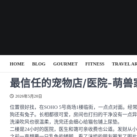
Skip
to
content
HOME
BLOG
GOURMET
FITNESS
TRAVEL A
最信任的宠物店/医院-萌兽
2026年5月20日
位置很好找，在SOHO 5号商场1楼临街，一点点对面。
狗还有兔子。长相都很可爱，房间也打扫的干净没有一点异
洗澡吹风也很温柔，洗完还会细心给猫包铺上尿垫。
二楼是24小时的医院，医生和蔼可亲收费也公道。发财从
之前一直想要一只乳色的矮脚，看了沫姐的朋友圈发了图片