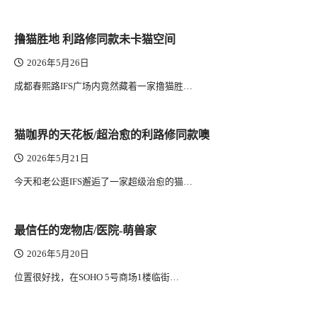
撸猫胜地 利路修同款未卡猫空间
2026年5月26日
成都春熙路IFS广场内竟然藏着一家撸猫胜…
猫咖界的天花板/超治愈的利路修同款噢
2026年5月21日
今天和老公逛IFS邂逅了一家超级治愈的猫…
最信任的宠物店/医院-萌兽家
2026年5月20日
位置很好找，在SOHO 5号商场1楼临街…