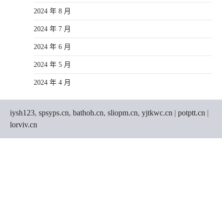
2024 年 8 月
2024 年 7 月
2024 年 6 月
2024 年 5 月
2024 年 4 月
iysh123
,
spsyps.cn
,
bathoh.cn
,
sliopm.cn
,
yjtkwc.cn
|
potptt.cn
|
lorviv.cn