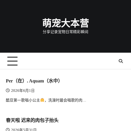
Skip
to
content
萌宠大本营
分享记录宠物日常精彩瞬间
Per（在）. Aquam（水中）
2026年6月1日
酷豆第一歌唱小公主
，洗澡时最会唱歌的肉…
春天啦 迟来的肉包子抬头
2026年5月31日